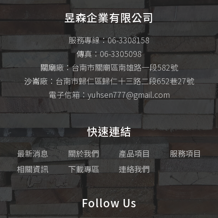
昱森企業有限公司
服務專線：06-3308158
傳
真：06-3305098
關廟
廠：台南市關廟區南雄路一段582號
沙崙
廠：台南市歸仁區歸仁十三路二段652巷27號
電子信箱：yuhsen777@gmail.com
快速連結
最新消息
關於我們
產品項目
服務項目
相關資訊
下載專區
連絡我們
Follow Us