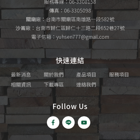
服務專線：06-3308158
傳
真：06-3305098
關廟
廠：台南市關廟區南雄路一段582號
沙崙
廠：台南市歸仁區歸仁十三路二段652巷27號
電子信箱：yuhsen777@gmail.com
快速連結
最新消息
關於我們
產品項目
服務項目
相關資訊
下載專區
連絡我們
Follow Us